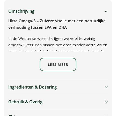
Omschrijving
Ultra Omega-3 – Zuivere visolie met een natuurlijke
verhouding tussen EPA en DHA
In de Westerse wereld krijgen we veel te weinig
omega-3 vetzuren binnen. We eten minder vette vis en
door de bio-industrie bevat onze voeding ook steeds
minder omega-3 (vlees, eieren).
LEES MEER
Met ons product Ultra Omega-3 krijg jij met slechts
één capsule per dag, ruim de minimale dagelijkse
aanbevolen hoeveelheid omega-3 vetzuren binnen. Een
Ingrediënten & Dosering
verpakking bevat 30 capsules, wat genoeg is voor één
maand.
Gebruik & Overig
550 mg omega-3 per capsule
220 mg DHA en 330 mg EPA