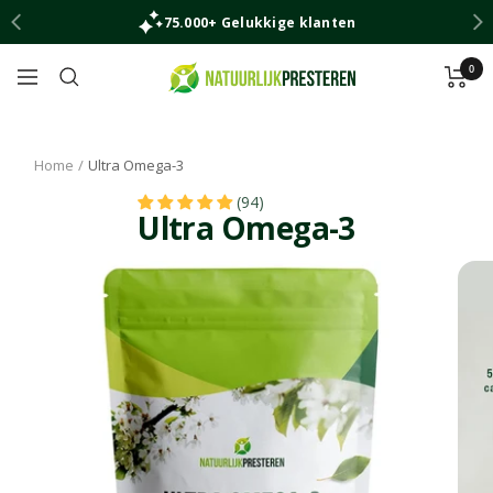
Ga
75.000+ Gelukkige klanten
naar
inhoud
0
Natuurlijk
Navigatie
Presteren
Home
Ultra Omega-3
(94)
Ultra Omega-3