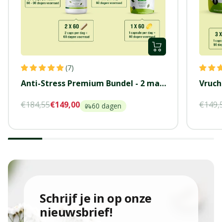
+
Voeg
(7)
toe
Anti-Stress Premium Bundel - 2 maanden
Normale
Kortingsprijs
Norma
€184,55
€149,00
€149,
60 dagen
prijs
prijs
schrijf je in op onze
nieuwsbrief!