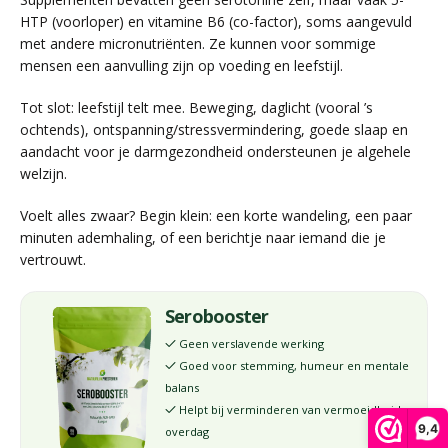
HTP (voorloper) en vitamine B6 (co-factor), soms aangevuld
met andere micronutriënten. Ze kunnen voor sommige
mensen een aanvulling zijn op voeding en leefstijl.
Tot slot: leefstijl telt mee. Beweging, daglicht (vooral ’s
ochtends), ontspanning/stressvermindering, goede slaap en
aandacht voor je darmgezondheid ondersteunen je algehele
welzijn.
Voelt alles zwaar? Begin klein: een korte wandeling, een paar
minuten ademhaling, of een berichtje naar iemand die je
vertrouwt.
Serobooster
Geen verslavende werking
✓
Goed voor stemming, humeur en mentale
✓
balans
Helpt bij verminderen van vermoeidheid
✓
9,4
overdag