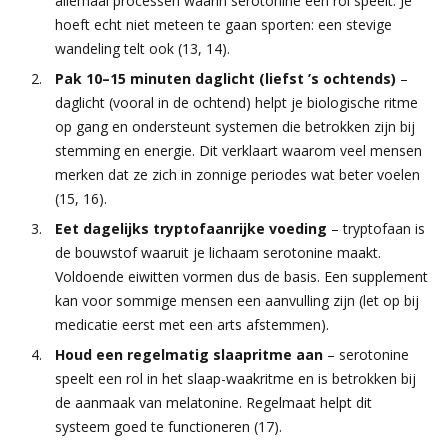
allemaal processen waarin serotonine een rol speelt. Je
hoeft echt niet meteen te gaan sporten: een stevige
wandeling telt ook (13, 14).
Pak 10–15 minuten daglicht (liefst ’s ochtends)
–
daglicht (vooral in de ochtend) helpt je biologische ritme
op gang en ondersteunt systemen die betrokken zijn bij
stemming en energie. Dit verklaart waarom veel mensen
merken dat ze zich in zonnige periodes wat beter voelen
(15, 16).
Eet dagelijks tryptofaanrijke voeding
– tryptofaan is
de bouwstof waaruit je lichaam serotonine maakt.
Voldoende eiwitten vormen dus de basis. Een supplement
kan voor sommige mensen een aanvulling zijn (let op bij
medicatie eerst met een arts afstemmen).
Houd een regelmatig slaapritme aan
– serotonine
speelt een rol in het slaap-waakritme en is betrokken bij
de aanmaak van melatonine. Regelmaat helpt dit
systeem goed te functioneren (17).