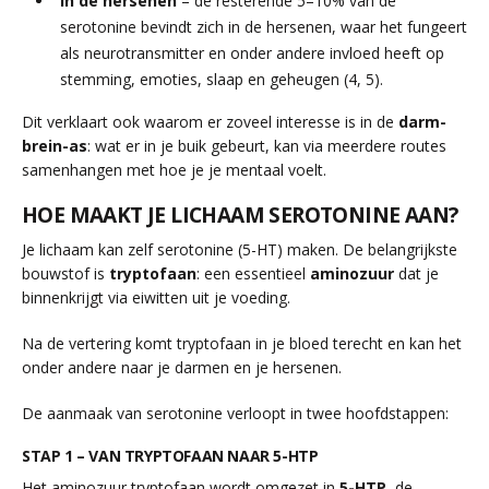
In de hersenen
– de resterende 5–10% van de
serotonine bevindt zich in de hersenen, waar het fungeert
als neurotransmitter en onder andere invloed heeft op
stemming, emoties, slaap en geheugen (4, 5).
Dit verklaart ook waarom er zoveel interesse is in de
darm-
brein-as
: wat er in je buik gebeurt, kan via meerdere routes
samenhangen met hoe je je mentaal voelt.
HOE MAAKT JE LICHAAM SEROTONINE AAN?
Je lichaam kan zelf serotonine (5-HT) maken. De belangrijkste
bouwstof is
tryptofaan
: een essentieel
aminozuur
dat je
binnenkrijgt via eiwitten uit je voeding.
Na de vertering komt tryptofaan in je bloed terecht en kan het
onder andere naar je darmen en je hersenen.
De aanmaak van serotonine verloopt in twee hoofdstappen:
STAP 1 – VAN TRYPTOFAAN NAAR 5-HTP
Het aminozuur tryptofaan wordt omgezet in
5-HTP
, de