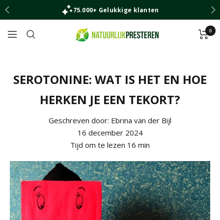
Ga
75.000+ Gelukkige klanten
naar
inhoud
0
Natuurlijk
Navigatie
Presteren
SEROTONINE: WAT IS HET EN HOE
HERKEN JE EEN TEKORT?
Geschreven door:
Ebrina van der Bijl
16 december 2024
Tijd om te lezen
16
min