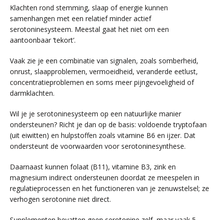
Klachten rond stemming, slaap of energie kunnen
samenhangen met een relatief minder actief
serotoninesysteem. Meestal gaat het niet om een
aantoonbaar ‘tekort’.
Vaak zie je een combinatie van signalen, zoals somberheid,
onrust, slaapproblemen, vermoeidheid, veranderde eetlust,
concentratieproblemen en soms meer pijngevoeligheid of
darmklachten.
Wil je je serotoninesysteem op een natuurlijke manier
ondersteunen? Richt je dan op de basis: voldoende tryptofaan
(uit eiwitten) en hulpstoffen zoals vitamine B6 en ijzer. Dat
ondersteunt de voorwaarden voor serotoninesynthese.
Daarnaast kunnen folaat (B11), vitamine B3, zink en
magnesium indirect ondersteunen doordat ze meespelen in
regulatieprocessen en het functioneren van je zenuwstelsel; ze
verhogen serotonine niet direct.
Supplementen bevatten geen serotonine zelf, maar vaak 5-