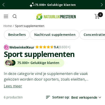
Ga
75.000+ Gelukkige klanten
naar
inhoud
0
Natuurlijk
Navigatie
Presteren
Home
Sport supplementen
Bestsellers
Nachtrust supplementen
Concentrati
9,4
(
8.600+
)
Sport supplementen
75.000+ Gelukkige klanten
In deze categorie vind je supplementen die vaak
gekozen worden door sporters, zoals eiwitten,
magnesium en creatine. Het assortiment bestaat uit
Lees meer
voedingssupplementen in verschillende vormen en
samenstellingen. Zo kun je de variant kiezen die het
6 producten
Sorteer op
Best verkopende
beste bij jouw training en dagelijkse routine past.