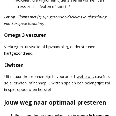
stress zoals afvallen of sport. *
Let op
: Claims met (*) zijn gezondheidsclaims in afwachting
van Europese toelating.
Omega 3 vetzuren
Verkregen uit visolie of lijnzaad(olie), ondersteunen
hartgezondheid.
Eiwitten
Uit natuurlijke bronnen zijn bijvoorbeeld:
wei-eiwit
, caseïne,
soja, erwten, of hennep. Eiwitten spelen een belangrijke rol
in
spieropbouw en herstel
.
Jouw weg naar optimaal presteren
Begin met het onderzoeken van je
eigen lichaam en