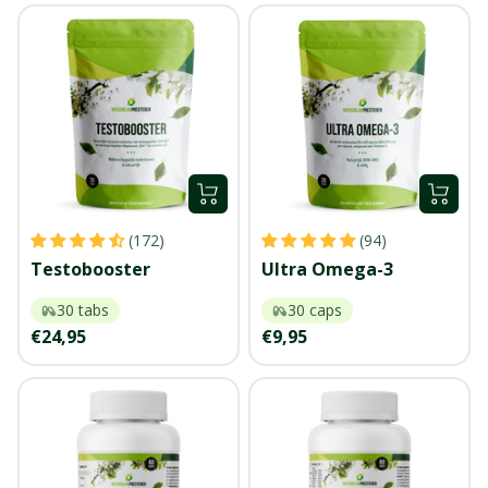
+
+
Voeg
Voeg
(172)
(94)
toe
toe
Testobooster
Ultra Omega-3
30 tabs
30 caps
Kortingsprijs
Kortingsprijs
€24,95
€9,95