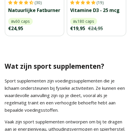
Voeg
Voeg
(30)
(19)
toe
toe
Natuurlijke Fatburner
Vitamine D3 - 25 mcg
60 caps
180 caps
Kortingsprijs
Kortingsprijs
Normale
€24,95
€19,95
€24,95
prijs
Wat zijn sport supplementen?
Sport supplementen zijn voedingssupplementen die je
lichaam ondersteunen bij fysieke activiteiten. Ze kunnen een
waardevolle aanvulling zijn op je dieet, vooral als je
regelmatig traint en een verhoogde behoefte hebt aan
bepaalde voedingsstoffen.
Vaak zijn sport supplementen ontworpen om bij te dragen
aan je energieniveau, uithoudingsvermogen en spierherstel.