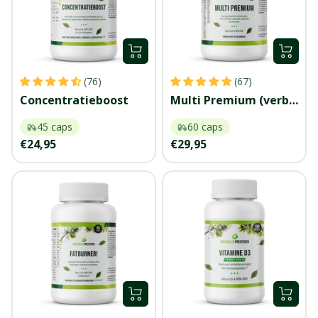
+
+
Voeg
Voeg
(76)
(67)
toe
toe
Concentratieboost
Multi Premium (verbeterd!)
45 caps
60 caps
Kortingsprijs
Kortingsprijs
€24,95
€29,95
+
+