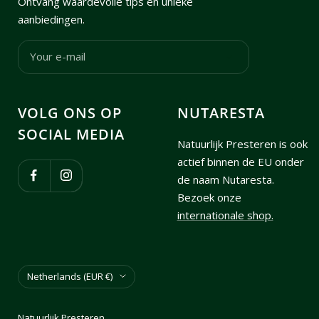
Ontvang waardevolle tips en unieke
aanbiedingen.
Your e-mail
VOLG ONS OP
NUTARESTA
SOCIAL MEDIA
Natuurlijk Presteren is ook
actief binnen de EU onder
de naam Nutaresta.
Bezoek onze
internationale shop.
Country/region
Netherlands (EUR €)
Natuurlijk Presteren